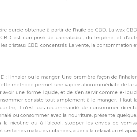
re durcie obtenue à partir de l’huile de CBD. La wax CBD
CBD est composé de cannabidiol, du terpène, et d’autre
les cristaux CBD concentrés. La vente, la consommation et l
CBD : l’inhaler ou le manger. Une première façon de l’inhale
er. Cette méthode permet une vaporisation immédiate de l
r avoir une forme liquide, et de s’en servir comme e-liqui
 consommer consiste tout simplement à le manger. Il faut l
ar contre, il n’est pas recommandé de consommer directe
t inhalé ou consommer avec la nourriture, présente quelqu
a nicotine ou à l’alcool, stopper les envies de vomiss
et certaines maladies cutanées, aider à la relaxation et apai